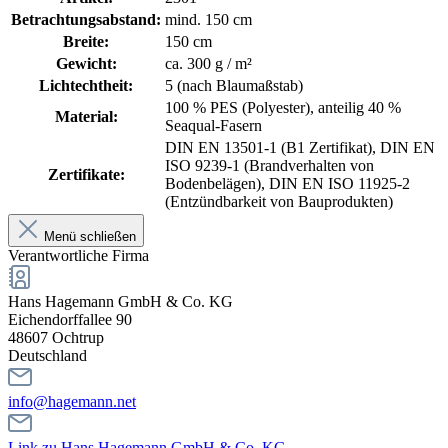
Betrachtungsabstand:
mind. 150 cm
Breite:
150 cm
Gewicht:
ca. 300 g / m²
Lichtechtheit:
5 (nach Blaumaßstab)
100 % PES (Polyester), anteilig 40 %
Material:
Seaqual-Fasern
DIN EN 13501-1 (B1 Zertifikat)
, DIN EN
ISO 9239-1 (Brandverhalten von
Zertifikate:
Bodenbelägen)
, DIN EN ISO 11925-2
(Entzündbarkeit von Bauprodukten)
Menü schließen
Verantwortliche Firma
Hans Hagemann GmbH & Co. KG
Eichendorffallee 90
48607 Ochtrup
Deutschland
info@hagemann.net
Link zu Hans Hagemann GmbH & Co. KG